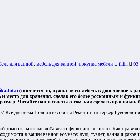
бель для ванной
,
мебель для ванной
,
покупка мебели
fillin
03
ika-tut.ru
) является то, нужна ли ей мебель в дополнение к р
и место для хранения, сделав его более роскошным и функц
размер. Читайте наши советы о том, как сделать правильны
й комнате, которые добавляют функциональности. Как правило,
ходимости в вашей ванной комнате: душ, туалет, ванна и раков
м решением для того, чтобы ваши туалетные принадлежности не