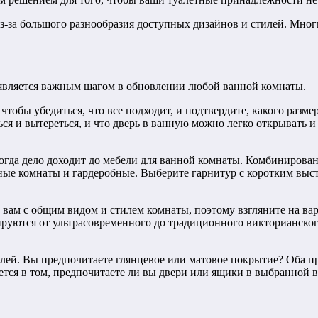
из-за большого разнообразия доступных дизайнов и стилей. Мног
, является важным шагом в обновлении любой ванной комнаты.
тобы убедиться, что все подходит, и подтвердите, какого разм
ться и вытереться, и что дверь в ванную можно легко открывать и
 когда дело доходит до мебели для ванной комнаты. Комбиниров
ные комнаты и гардеробные. Выберите гарнитур с коротким выс
ам с общим видом и стилем комнаты, поэтому взгляните на вари
ьируются от ультрасовременного до традиционного викторианског
лей. Вы предпочитаете глянцевое или матовое покрытие? Оба пр
ется в том, предпочитаете ли вы двери или ящики в выбранной 