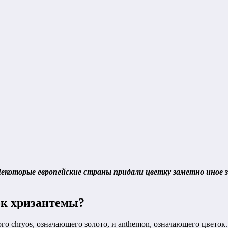
Некоторые европейские страны придали цветку заметно иное зн
ок хризантемы?
ого chryos, означающего золото, и anthemon, означающего цвето