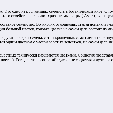
. Это одно из крупнейших семейств в ботаническом мире. С то
ого семейства включают хризантемы, астры ( Aster ), эхинацеи ( 
составное семейство. Во многих отношениях старая номенклатура
ин большой цветок, головка цветка на самом деле состоит из м
да одуванчик дает семена, сотни крошечных семян летят по воз
жется одним цветком с массой золотых лепестков, на самом деле 
ноцветных технически называются цветками. Соцветия представ
цветка). Есть два типа соцветий: дисковые соцветия и лучевые 