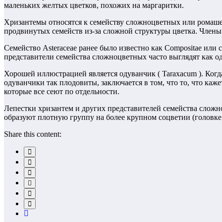
маленьких желтых цветков, похожих на маргаритки.
Хризантемы относятся к семейству сложноцветных или ромашек
продвинутых семейств из-за сложной структуры цветка. Члены эт
Семейство Asteraceae ранее было известно как Compositae или 
представители семейства сложноцветных часто выглядят как од
Хорошей иллюстрацией является одуванчик ( Taraxacum ). Ког
одуванчики так плодовиты, заключается в том, что то, что ка
которые все сеют по отдельности.
Лепестки хризантем и других представителей семейства слож
образуют плотную группу на более крупном соцветии (головке 
Share this content: