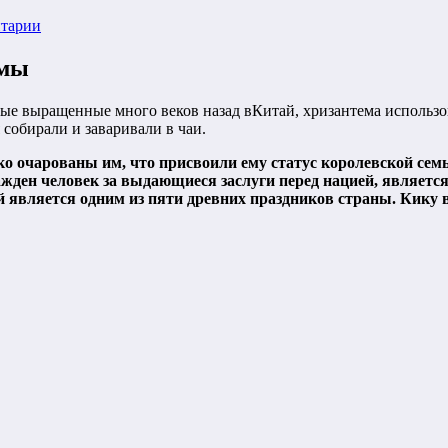
нтарии
рмы
вые выращенные много веков назад вКитай, хризантема использов
 собирали и заваривали в чаи.
о очарованы им, что присвоили ему статус королевской семь
ажден человек за выдающиеся заслуги перед нацией, являет
является одним из пяти древних праздников страны. Кику в 