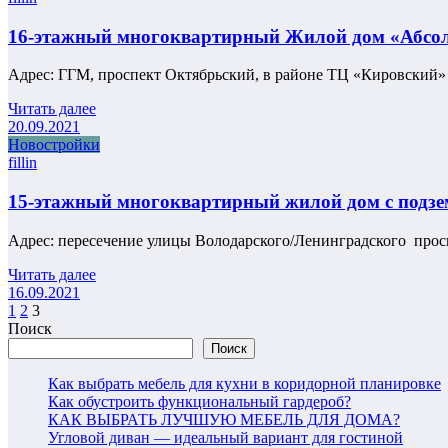
16-этажный многоквартирный Жилой дом «Абсо
Адрес: ГГМ, проспект Октябрьский, в районе ТЦ «Кировский»
Читать далее
20.09.2021
Новостройки
fillin
15-этажный многоквартирный жилой дом с подз
Адрес: пересечение улицы Володарского/Ленинградского прос
Читать далее
16.09.2021
Пагинация
1
2
3
Поиск
записей
Поиск
Как выбрать мебель для кухни в коридорной планировке
Как обустроить функциональный гардероб?
КАК ВЫБРАТЬ ЛУЧШУЮ МЕБЕЛЬ ДЛЯ ДОМА?
Угловой диван — идеальный вариант для гостиной